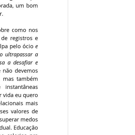
orada, um bom 
r.
sobre como nos 
e registros e 
lpa pelo ócio 
e 
 ultrapassar a 
 a desafiar e 
e não devemos 
o, mas também 
instantâneas 
 vida eu quero 
lacionais mais 
es valores de 
 superar medos 
dual. Educação 