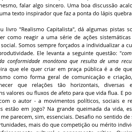
mesmo, falar algo sincero. Uma boa discussão acal
uma texto inspirador que faz a ponta do lápis quebra
u livro "Realismo Capitalista", dá algumas pistas 
er como reagir a uma série de ações sistemáticas d
social. Somos sempre forçados a individualizar a cu
produtividade. Ele levanta a seguinte questão: "
como
da conformidade monótona que resulta de uma recusa
eira que ele quer criar em praça pública é a de qu
arismo como forma geral de comunicação e criaçã
ecer que relações tão horizontais, diversas e 
s valores ou fluxos de afeto para que vida flua. E por
 com o autor - a movimentos políticos, sociais e re
res estão em jogo? Na grande queimada da vida, ess
 me parecem, sim, essenciais. Desafio no sentido de
rtunidades, mais do que competição ou mérito indivi