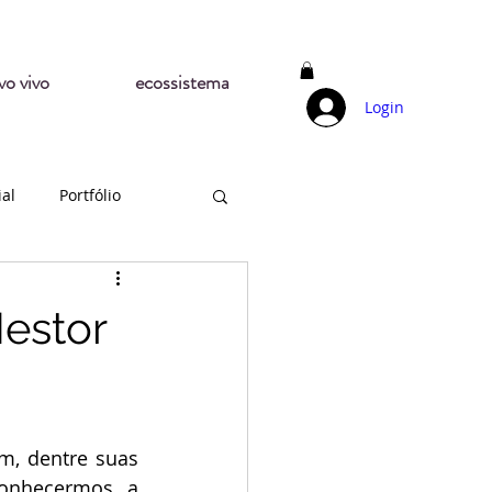
vo vivo
ecossistema
Login
ial
Portfólio
estor
várias funções (além de acalmar uma criança inquieta), fazer reconhecermos a 