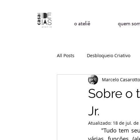
o ateliê
quem so
All Posts
Desbloqueio Criativo
Marcelo Casarotto
Surf
Natureza
Sobre o 
Jr.
Atualizado:
18 de jul. de
	"Tudo tem seu tempo" costumam dizer por aí. Essa sábia lição tem, dentre suas 