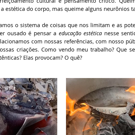
feiçoamento cultural e pensamento crítico. Queime
 a estética do corpo, mas queime alguns neurônios 
amos o sistema de coisas que nos limitam e as pote
Ser ousado é pensar a
 educação estética
 nesse sentid
acionamos com nossas referências, com nosso públi
ossas criações. Como vendo meu trabalho? Que se
utênticas? Elas provocam? O quê?