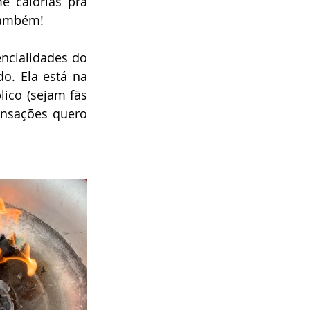
 calorias pra 
também!
ncialidades do 
o. Ela está na 
co (sejam fãs 
nsações quero 