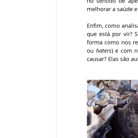
no sentido de aper
melhorar a saúde e
Enfim, como analis
que está por vir? 
forma como nos rel
ou 
haters
) e com n
causar? Elas são a