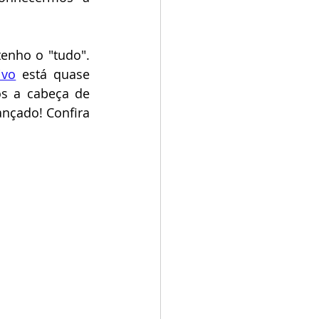
nho o "tudo". 
ivo
 está quase 
s a cabeça de 
tantas ideias de criação de personagens juntos! (Atualização: O Lab foi lançado! Confira 