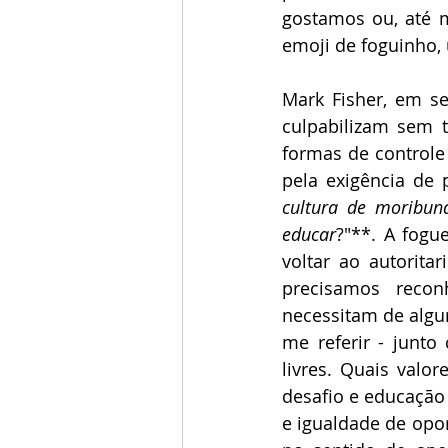
gostamos ou, até 
emoji de foguinho, 
Mark Fisher, em se
culpabilizam sem t
formas de controle 
pela exigência de 
cultura de moribun
educar
?"**. A fogu
voltar ao autorit
precisamos reconh
necessitam de algun
me referir - junto
livres. Quais valo
desafio e educação
e igualdade de opo