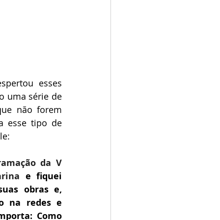
pertou esses 
o uma série de 
ue não forem 
 esse tipo de 
le:
ramação da V 
rina
 e fiquei 
as obras e, 
o na redes e 
mporta: Como 