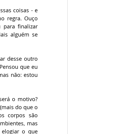
sas coisas - e 
o regra. Ouço 
ara finalizar 
ais alguém se 
ar desse outro 
 Pensou que eu 
mas não: estou 
erá o motivo? 
mais do que o 
tempo) é o que importa. Eu poderia falar aqui sobre como nossos corpos são 
mbientes, mas 
elogiar o que 