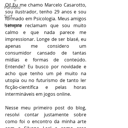
Oi! Eu me chamo Marcelo Casarotto, 
Portfólio
sou ilustrador, tenho 29 anos e sou 
Surf
formado em Psicologia. Meus amigos 
Natureza
sempre reclamam que sou muito 
calmo e que nada parece me 
impressionar. Longe de ser blasé, eu 
apenas me considero um 
consumidor cansado de tantas 
mídias e formas de conteúdo. 
Entende? Eu busco por novidade e 
acho que tenho um pé muito na 
utopia ou no futurismo de tanto ler 
ficção-científica e pelas horas 
intermináveis em jogos online. 
Nesse meu primeiro post do blog, 
resolvi contar justamente sobre 
como foi o encontro da minha arte 