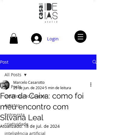
Login
Post
All Posts
Marcelo Casarotto
All Posts
25 de jun. de 2024
5 min de leitura
Fora da Caixa: como foi
Desbloqueio Criativo
meu encontro com
Artistas
Entrevista
Silvana Leal
criatividade
Atualizado:
18 de jul. de 2024
inteligência artificial