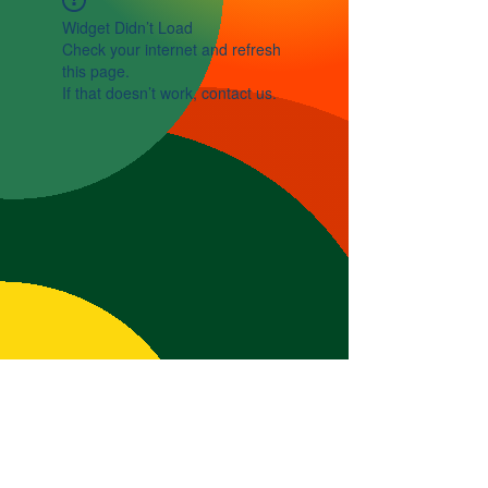
Widget Didn’t Load
Check your internet and refresh
this page.
If that doesn’t work, contact us.