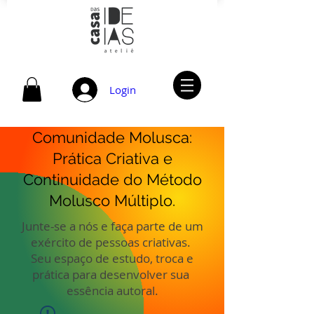
Login
Comunidade Molusca:
Prática Criativa e
Continuidade do Método
Molusco Múltiplo.
Junte-se a nós e faça parte de um
exército de pessoas criativas.
Seu espaço de estudo, troca e
prática para desenvolver sua
essência autoral.