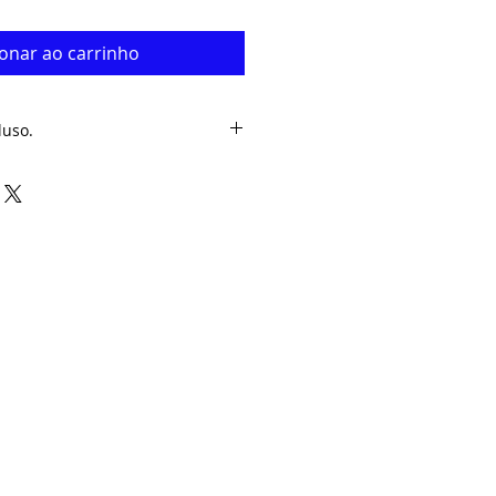
ionar ao carrinho
luso.
 mercadoria é de 2 a 7 dias
so e.mail com o número de
ostagem para acompanhar o seu
frete.