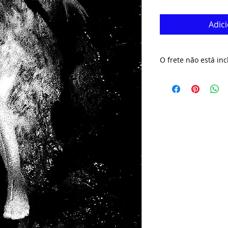
Adic
O frete não está inc
O prazo de envio da
úteis. Aguarde nos
rastreamento da p
pedido e o valor do 