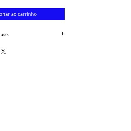
ionar ao carrinho
luso.
 mercadoria é de 2 a 7 dias
so e.mail com o número de
ostagem para acompanhar o seu
frete.