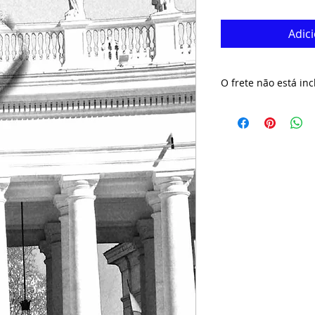
Adic
O frete não está inc
O prazo de envio da
úteis. Aguarde nos
rastreamento da p
pedido e o valor do 