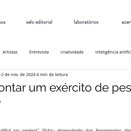
mos
selo editorial
laboratórios
acer
Artistas
Entrevista
criatividade
inteligência artific
2 de nov. de 2024
4 min de leitura
tar um exército de pe
?
fícil ser original.” “Estou dependente das ferramentas digit