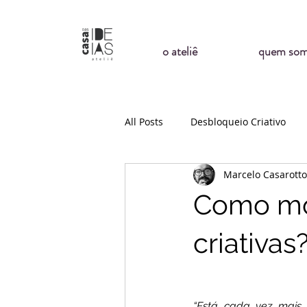
o ateliê
quem so
All Posts
Desbloqueio Criativo
Marcelo Casarotto
Surf
Natureza
Como mon
criativas
“Está cada vez mais di