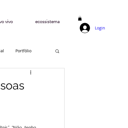
vo vivo
ecossistema
Login
ial
Portfólio
ssoas
ais.” “Não tenho 