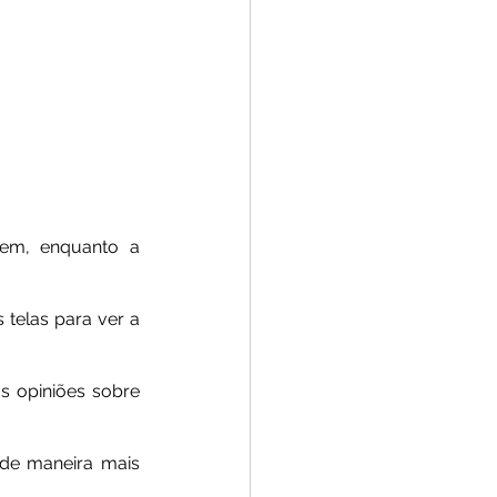
Todos os dias, somos confrontados com ideias que ecoam, imitam e repetem, enquanto a 
telas para ver a 
s opiniões sobre 
de maneira mais 